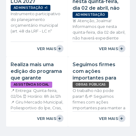
LOA 2027
nesta quinta-feira,
dia 02 de abril, não
ADMINISTRAÇÃO +1
Instrumento participativo
haverá expediente.
ADMINISTRAÇÃO
do planejamento
🚨 Atenção, Joaíma!
orçamentário municipal
Informamos que nesta
(art. 48 da LRF - LC nº
quinta-feira, dia 02 de abril,
101/2000). As respostas
não haverá expediente
subsidiarão tecnicamente
nos órgãos da
o Projeto de Lei
VER MAIS
VER MAIS
Administração Pública
Orçamentária Anual.
Municipal, em razão do
Consulta Pública da LOA
ponto facultativo
Realiza mais uma
Seguimos firmes
2027: Participe do
decretado. 👉 Os serviços
edição do programa
com ações
Orçamento de Joaíma -
essenciais seguem
MG A Prefeitura Municipal
que garante
importantes para
funcionando
de Joaíma, por meio da
alimento na mesa
normalmente, garantindo
manter a cidade
ASSISTÊNCIA SOCIAL
OBRAS PÚBLICAS
Secretaria Municipal de
o atendimento à
📍 Entrega: Quinta-feira,
O trabalho não pode
das famílias que
organizada e bem
Finanças e Planejamento,
população. Contamos
02/04 ⏰ Horário: 8h às 12h
parar! 💪🌱 Seguimos
mais precisam
cuidada:
convoca todos os
com a compreensão de
📌 Giru Mercado Municipal,
firmes com ações
durante a Semana
cidadãos joaimenses para
todos! 💚
Poliesportivo do Ípe, Cras,
importantes para manter a
Santa.
participarem da Consulta
Cem, Escola do Curumim.
cidade organizada e bem
Pública da Lei
VER MAIS
VER MAIS
⚠️ Atenção: ✔️ Apenas para
cuidada: ✔️ Roçada e
Orçamentária Anual (LOA)
Beneficiários do Bolsa
limpeza no Rotary ✔️
para o exercício de...
Família ✔️ Será atendida
Roçada e limpeza no