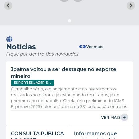
Notícias
Ver mais
Fique por dentro das novidades
Joaíma voltou a ser destaque no esporte
mineiro!
ESPORTES,LAZER E...
O trabalho sério, o planejamento e os investimentos
realizados no esporte já estão dando resultados, já no
primeiro ano de trabalho. O relatório preliminar do ICMS
Esportivo 2025 colocou Joaíma na 33ª colocação entre os
729 municípios de Minas Gerais cadastrado no ICMS
VER MAIS
esportivo, garantindo ao município o 2º lugar no Vale do
Jequitinhonha, atrás apenas de Almenara. Um resultado
que representa um salto histórico de 385 posições em
CONSULTA PÚBLICA
Informamos que
relação ao ano anterior. Esse...