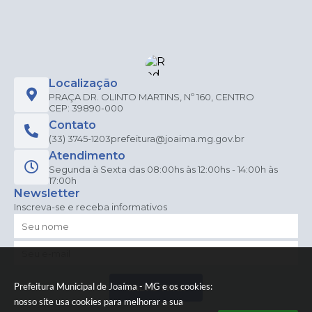
Localização
PRAÇA DR. OLINTO MARTINS, Nº 160, CENTRO
CEP: 39890-000
Contato
(33) 3745-1203
prefeitura@joaima.mg.gov.br
Atendimento
Segunda à Sexta das 08:00hs às 12:00hs - 14:00h às
17:00h
Newsletter
Inscreva-se e receba informativos
Prefeitura Municipal de Joaíma - MG e os cookies:
CADASTRAR
nosso site usa cookies para melhorar a sua